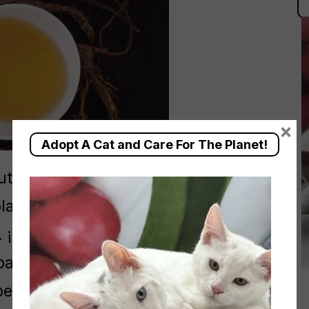
×
Adopt A Cat and Care For The Planet!
tritivo y desintoxicante para el
larios aprecian esta planta por la
¡El té de diente de león es el mejor
a esta receta de té de raíz de diente
beneficios.