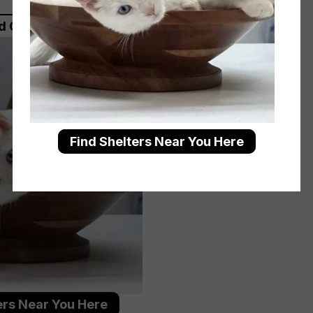
d Care For The Planet!
Find Shelters Near You Here
ers Near You Here