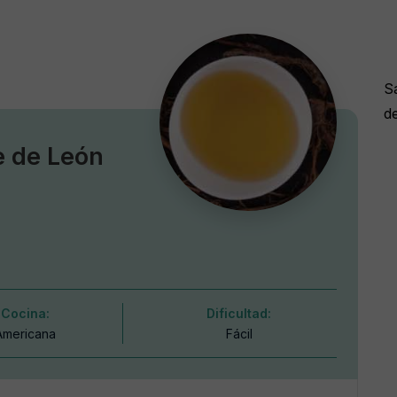
S
d
e de León
Cocina:
Dificultad:
Americana
Fácil